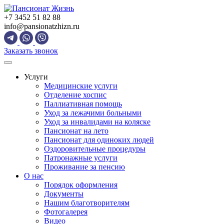
Skip
to
+7 3452 51 82 88
content
info@pansionatzhizn.ru
Заказать звонок
Услуги
Медицинские услуги
Отделение хоспис
Паллиативная помощь
Уход за лежачими больными
Уход за инвалидами на коляске
Пансионат на лето
Пансионат для одиноких людей
Оздоровительные процедуры
Патронажные услуги
Проживание за пенсию
О нас
Порядок оформления
Документы
Нашим благотворителям
Фотогалерея
Видео